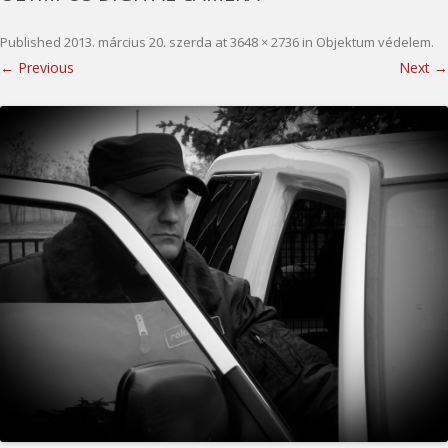
Published
2013. március 20. szerda
at
3648 × 2736
in
Objektum védelem
.
← Previous
Next →