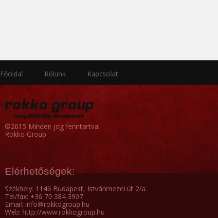
Főoldal
Rólunk
Kapcsolat
©2015 Minden jog fenntartva!
Rokko Group
Elérhetőségek:
Székhely: 1146 Budapest, Istvánmezei út 2/a.
Tel/fax: +36 70 384 3907
Email: info@rokkogroup.hu
Web: http://www.rokkogroup.hu