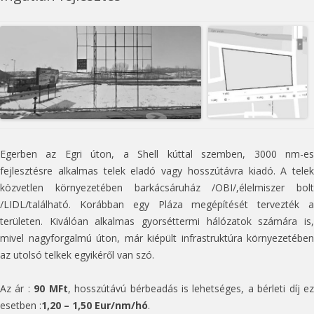
Egerben az Egri úton, a Shell kúttal szemben, 3000 nm-es
fejlesztésre alkalmas telek eladó vagy hosszútávra kiadó. A telek
közvetlen környezetében barkácsáruház /OBI/,élelmiszer bolt
/LIDL/található. Korábban egy Pláza megépítését tervezték a
területen. Kiválóan alkalmas gyorséttermi hálózatok számára is,
mivel nagyforgalmú úton, már kiépült infrastruktúra környezetében
az utolsó telkek egyikéről van szó.
Az ár :
90 MFt
, hosszútávú bérbeadás is lehetséges, a bérleti díj e
esetben :
1,20 – 1,50 Eur/nm/hó
.