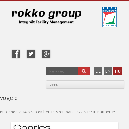
DE
EN
HU
Sk
Menu
co
vogele
Published
2014. szeptember 13. szombat
at
372 × 136
in
Partner 15
.