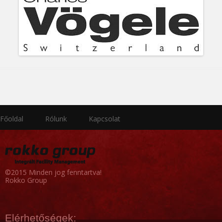
Főoldal
Rólunk
Kapcsolat
©2015 Minden jog fenntartva!
Rokko Group
Elérhetőségek: