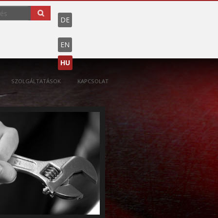
DE
EN
HU
SZOLGÁLTATÁSOK
KAPCSOLAT
MŰSZAKI ÜZEMELTETÉS
TAKARÍTÁS
BIZTONSÁGI SZOLGÁLTATÁS
KERTÉSZET
ÉTKEZTETÉS