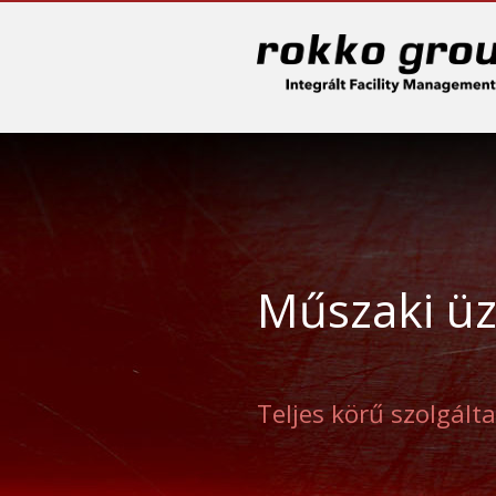
Sk
Műszaki üz
Teljes körű szolgált