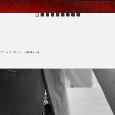
1224
in
EHS szolgáltatások
.