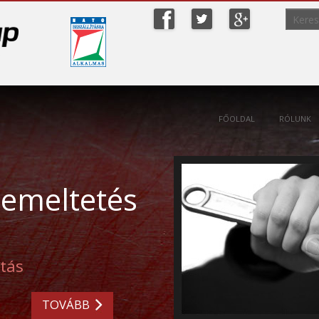
ip to content
FŐOLDAL
RÓLUNK
emeltetés
atás
TOVÁBB