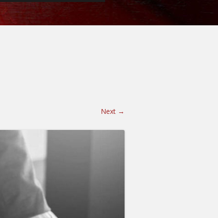
EHS SZOLGÁLTATÁSOK
INGATLAN FEJLESZTÉS
SZÁLLÍTÁS RAKTÁROZÁS
KÖLTÖZTETÉS
Next →