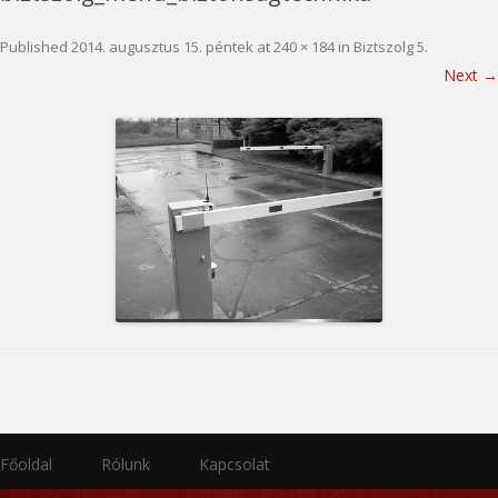
Published
2014. augusztus 15. péntek
at
240 × 184
in
Biztszolg 5
.
Next →
Főoldal
Rólunk
Kapcsolat