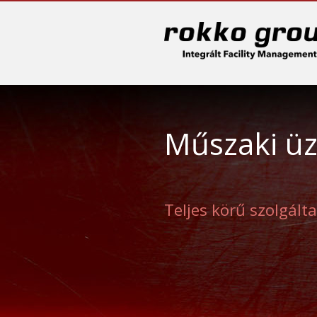
Sk
Műszaki üz
Teljes körű szolgált