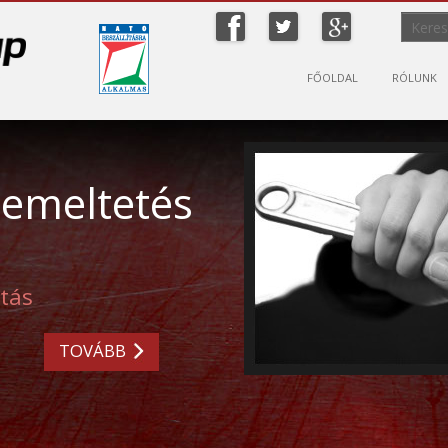
ip to content
FŐOLDAL
RÓLUNK
emeltetés
atás
TOVÁBB