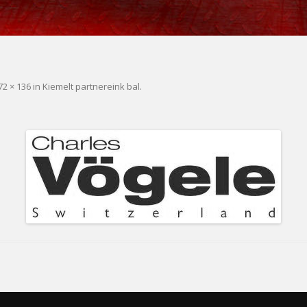
72 × 136
in
Kiemelt partnereink bal
.