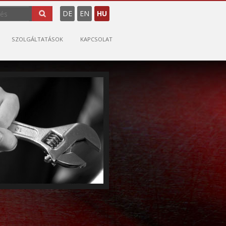
DE
EN
HU
SZOLGÁLTATÁSOK
KAPCSOLAT
MŰSZAKI ÜZEMELTETÉS
TAKARÍTÁS
BIZTONSÁGI SZOLGÁLTATÁS
KERTÉSZET
ÉTKEZTETÉS
EHS SZOLGÁLTATÁSOK
INGATLAN FEJLESZTÉS