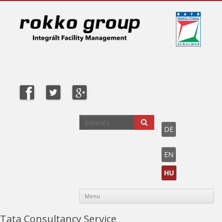
DE
EN
HU
Sk
Menu
co
Tata Consultancy Service