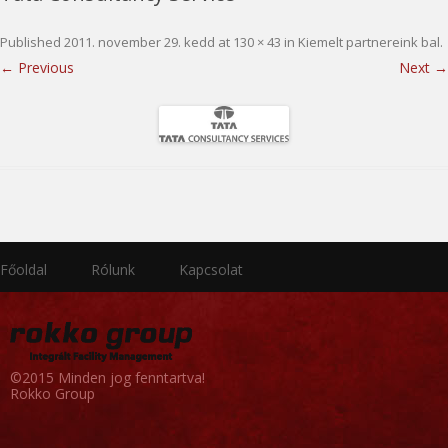
Published
2011. november 29. kedd
at
130 × 43
in
Kiemelt partnereink bal
.
← Previous
Next →
Főoldal
Rólunk
Kapcsolat
©2015 Minden jog fenntartva!
Rokko Group