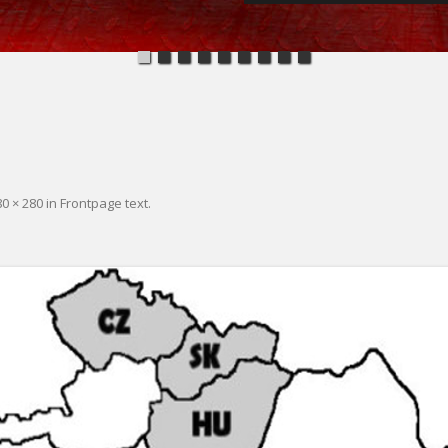
80 × 280
in
Frontpage text
.