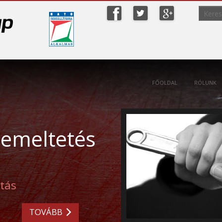
ip to content
FŐOLDAL
RÓLUNK
emeltetés
atás
TOVÁBB