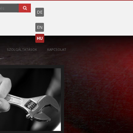
DE
EN
HU
SZOLGÁLTATÁSOK
KAPCSOLAT
MŰSZAKI ÜZEMELTETÉS
TAKARÍTÁS
BIZTONSÁGI SZOLGÁLTATÁS
KERTÉSZET
ÉTKEZTETÉS