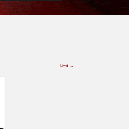
EHS SZOLGÁLTATÁSOK
INGATLAN FEJLESZTÉS
SZÁLLÍTÁS RAKTÁROZÁS
KÖLTÖZTETÉS
Next →