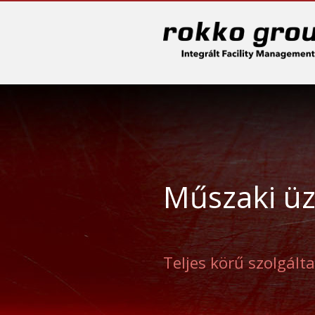
Sk
Műszaki üz
Teljes körű szolgált